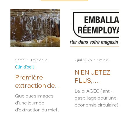
19 mai
1 min de lecture
7 juil. 2025
1 min de lecture
Clin d'oeil
N'EN JETEZ
Première
PLUS,
extraction de
RAPPORTEZ-
La loi AGEC ( anti-
l'année : le miel
LES : NOS POTS
Quelques images
gaspillage pour une
de Printemps!
d'une journée
SONT
économie circulaire)
d'extraction du miel de
RéEMPLOYABLE
nous impose
Printemps.
d’adhérer à un éco-
S!
organisme et