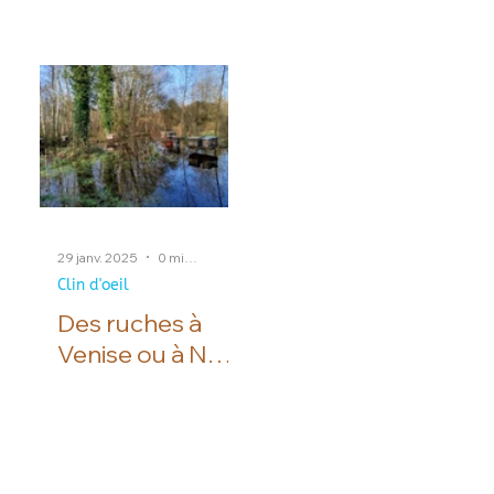
d’apposer sur nos
produits une consigne
de tri. Cela fait déjà de
nombreuses années
que nous pratiquons le
réemploi de nos
contenants en verre,
c'est pourquoi nous
avons fait le choix
d’indiquer la mention
29 janv. 2025
0 min de lecture
suivante sur nos
Clin d'oeil
étiquettes : Ce logo
Des ruches à
indique aux clients qui
Venise ou à Nort
achètent notre miel
sur Erdre?
qu’ils peuvent
rapporter leurs pots
afin qu’ils puissent être
triés, lavés, contrôlés