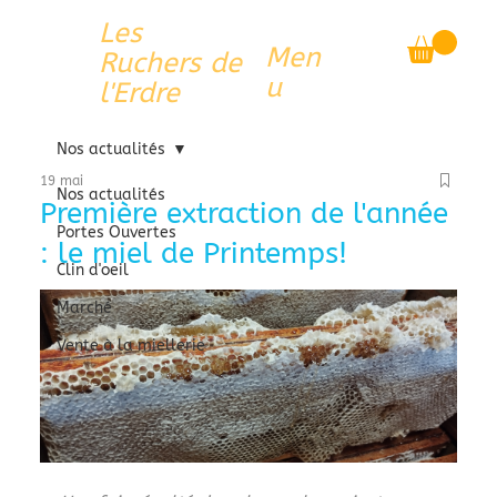
Les
Men
Ruchers de
u
l'Erdre
Nos actualités
19 mai
Nos actualités
Première extraction de l'année
Portes Ouvertes
: le miel de Printemps!
Clin d'oeil
Marché
Vente à la miellerie