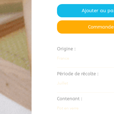
Ajouter au pa
Commande
Origine :
France
Période de récolte :
Juillet
Contenant :
Pot en verre