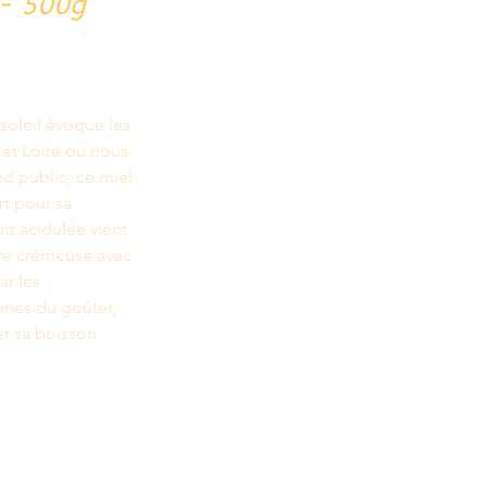
 - 500g
soleil évoque les 
et Loire où nous 
d public, ce miel 
t pour sa 
t acidulée vient 
ure crémeuse avec 
ar les 
tines du goûter, 
r sa boisson 